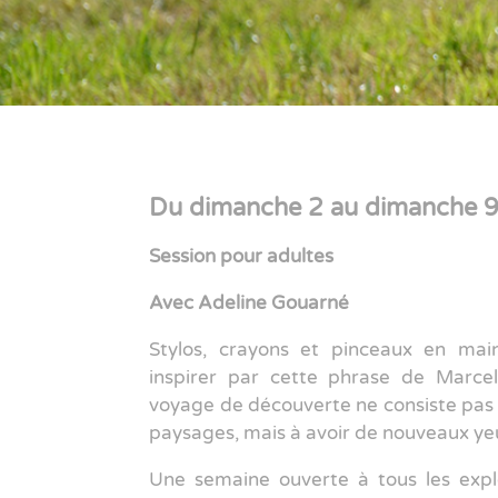
Du dimanche 2 au dimanche 9 
Session pour adultes
Avec Adeline Gouarné
Stylos, crayons et pinceaux en main
inspirer par cette phrase de Marcel
voyage de découverte ne consiste pas
paysages, mais à avoir de nouveaux ye
Une semaine ouverte à tous les expl