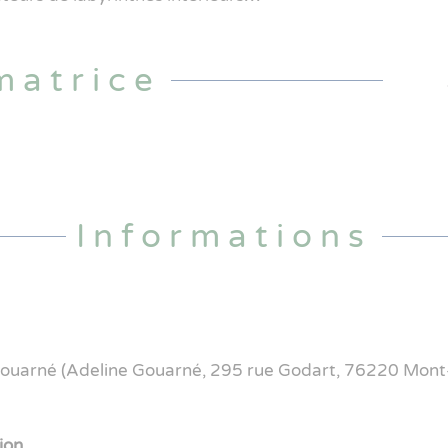
matrice
Informations
 Gouarné (Adeline Gouarné,
295 rue Godart,
76220 Mont
ion