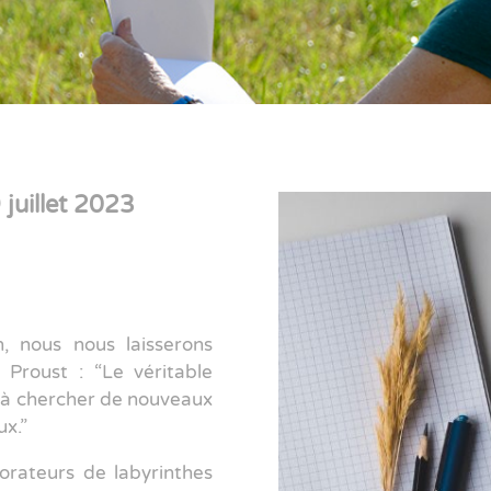
juillet 2023
, nous nous laisserons
 Proust : “Le véritable
 à chercher de nouveaux
ux.”
orateurs de labyrinthes